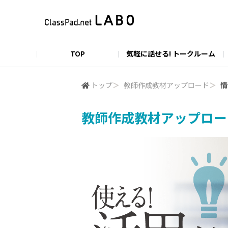
TOP
気軽に話せる! トークルーム
活用ハック術
公式YouTubeチャンネル
貯めよう伸ばそう！ポイント・ランク
ClassPad.netログインページ
ユーザー情報の取り扱いについて
導入・実践事例
マニュアルガ
ClassPa
利用
トップ
＞
教師作成教材アップロード
＞
情
教師作成教材アップロー