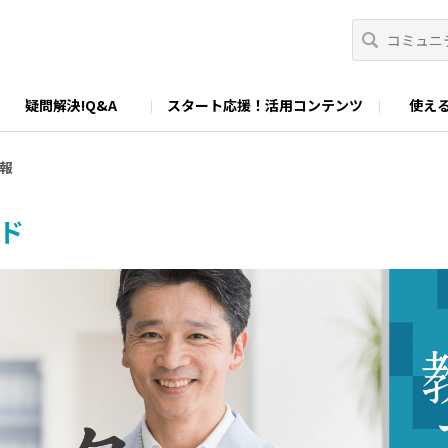
疑問解決!Q&A
スタート応援！活用コンテンツ
使える
イド
d.net TOPページ
規約
教科別授業活用例＋デジタルノート素材
コミュニティガイドライン
総合カタログ
ClassPad.net教師認定制度
ステップアップガイド
教師作成教材アッ
カシオ
報
ド