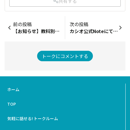
共有する
前の投稿
次の投稿
【お知らせ】教科別授業例＋デジタルノート素材ページを更新しました！ https://classpad.net/jp/school/bestpractice/ 授業で活用できる新しい授業例を多数追加しています。 「ICTを利用してもっと効果的な授業をしたい」とお悩みの先生、日々の指導のヒントやアイデア探しにぜひご活用ください！ また「もっとこうだったら使いやすい」などページや素材について皆さまからのご意見・ご要望も大歓迎です！ こちらにコメントにてぜひお声をお寄せください。 皆さんと一緒に育てていけたら嬉しいです。
カシオ公式NoteにてClassPad.netの記事が公開されました！ https://note-pr.casio.co.jp/n/nb4367da01784 是非ご一読のうえいいね（・拡散）などしていただけると幸いです！ 今年も残りわずかとなりました。 皆さまお体ご自愛下さい。 よいお年を！
トークにコメントする
ホーム
TOP
気軽に話せる! トークルーム