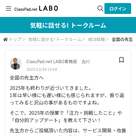
ログイン
全体検索
気軽に話せる! トークルーム
トップ
＞
気軽に話せる! トークルーム
＞
成功体験
＞
全国の先生方へ
検索
ClassPad.net LABO事務局 古川
2025/12/24 15:04
全国の先生方へ
2025年も終わりが近づいてきました。
1年は早い様にも遅い様にも感じられますが、振り返
ってみると沢山の事があるものですよね。
そこで、2025年の授業で「注力・挑戦したこと」や
「自分的アップデート」を教えて下さい！
先生方からご投稿頂いた内容は、サービス開発・改善