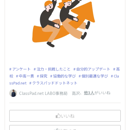
アンケート
注力・挑戦したこと
自分的アップデート
高
校
中高一貫
探究
協働的な学び
個別最適な学び
Cla
ssPad.net
クラスパッドドットネット
、
他3人
がいいね
ClassPad.net LABO事務局 高沢
いいね