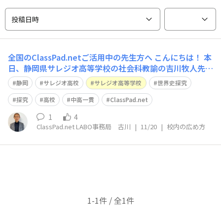
投稿日時
全国のClassPad.netご活用中の先生方へ こんにちは！ 本
日、静岡県サレジオ高等学校の社会科教諭の吉川牧人先生
による世界史探究授業時のインタビュー動画をYouTube
静岡
サレジオ高校
サレジオ高等学校
世界史探究
に掲載させて頂きました。 https://www.youtube.com/
watch?v=9FfTxvMtcqY 探究的な
探究
高校
中高一貫
ClassPad.net
1
4
ClassPad.net LABO事務局 古川
|
11/20
|
校内の広め方
1-1件 / 全1件