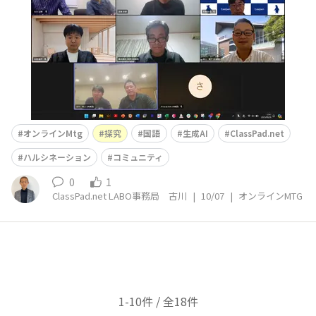
た。昨今、急速に発達している生成AIですが、
オンラインMtg
探究
国語
生成AI
ClassPad.net
ハルシネーション
コミュニティ
0
1
ClassPad.net LABO事務局 古川
|
10/07
|
オンラインMTG
1-10件 / 全18件