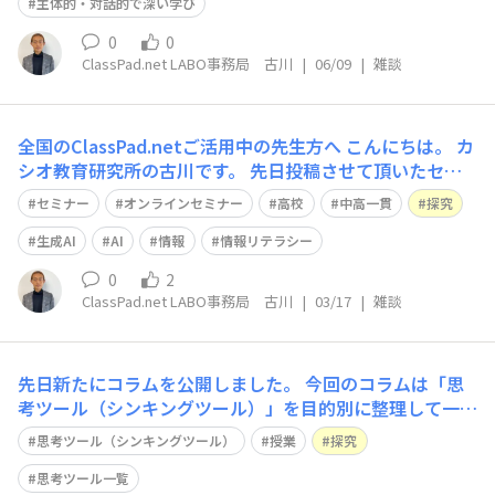
主体的・対話的で深い学び
0
0
ClassPad.net LABO事務局 古川
|
06/09
|
雑談
全国のClassPad.netご活用中の先生方へ こんにちは。 カ
シオ教育研究所の古川です。 先日投稿させて頂いたセミ
ナーの日程が近づいてきましたので、 再度、ご案内させ
セミナー
オンラインセミナー
高校
中高一貫
探究
て頂きます。 https://fan.classpad.net/announcement
s/b57k5tt3ynncak3x
生成AI
AI
情報
情報リテラシー
0
2
ClassPad.net LABO事務局 古川
|
03/17
|
雑談
先日新たにコラムを公開しました。 今回のコラムは「思
考ツール（シンキングツール）」を目的別に整理して一覧
で確認できるコラムです。 授業や探究の場面で「比較」
思考ツール（シンキングツール）
授業
探究
「因果」「多面的」など、どの場面でどのツールが必要か
整理したい方におすすめです。 【目的別】思考ツール
思考ツール一覧