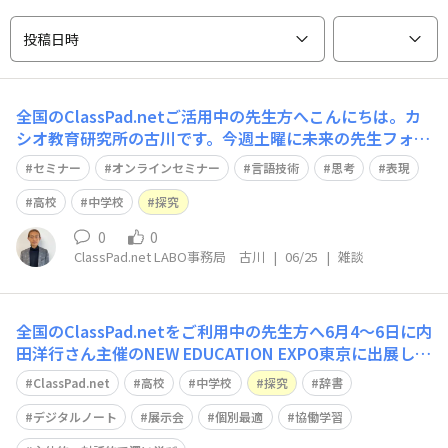
投稿日時
全国のClassPad.netご活用中の先生方へこんにちは。カ
シオ教育研究所の古川です。今週土曜に未来の先生フォー
ラムセミナーが開催されます。言語技術の専門家である三
セミナー
オンラインセミナー
言語技術
思考
表現
森ゆりか先生をお招きし、生徒の「思考」と「表現」を、
有機的に繋いでいくための指導のヒントを実務と理論の両
高校
中学校
探究
面でお話いただきます。昨今急増
0
0
ClassPad.net LABO事務局 古川
|
06/25
|
雑談
全国のClassPad.netをご利用中の先生方へ6月4～6日に内
田洋行さん主催のNEW EDUCATION EXPO東京に出展して
きました。多くの先生方や教育関係者の方々とお話させて
ClassPad.net
高校
中学校
探究
辞書
頂き、ClassPad.netのご紹介はもとより、それぞれの抱
える課題感や問題を理解できた場ともなりました。http
デジタルノート
展示会
個別最適
協働学習