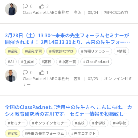
（シンキングツール）一覧 https:
0
2
ClassPad.net LABO事務局 高沢
|
03/04
|
校内の広め方
3月28日（土）13:30～未来の先生フォーラムセミナーが
開催されます！
2月14日13:30より、未来の先生フォーラ
ム主催のオンラインセミナーが開催されます。今回のテー
探究
探究学習
探究的な学び
情報リテラシー
情報
マは「生成AI時代の探究学習と情報リテラシー」です。メ
ディア教育研究室代表理事・国際大学GLOCOM客員研究
AI
生成AI
高校
中高一貫
ClassPad.net
員の今度珠美先生をお迎えし、生成AI時代に求められる情
0
1
報収集・リテラシー・活用法と、生徒の主体性
ClassPad.net LABO事務局 古川
|
02/23
|
オンラインセミ
ナー
全国のClassPad.netご活用中の先生方へ こんにちは。 カ
シオ教育研究所の古川です。 セミナー情報を投稿致しま
した！ https://fan.classpad.net/announcements/tivk
セミナー
オンラインセミナー
高校
小学校
中学校
bs3hasg7g7l2 日時 ：2月14日（土）13:30～15:10 テー
マ：誰
探究
未来の先生フォーラム
先生コネクト