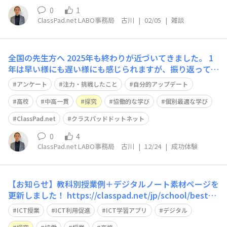
0
1
ClassPad.net LABO事務局 古川
|
02/05
|
雑談
全国の先生方へ 2025年も終わりが近づいてきました。 1
年は早い様にも遅い様にも感じられますが、振り返ってみ
ると沢山の事があるものですよね。 そこで、2025年の授
アンケート
注力・挑戦したこと
自分的アップデート
業で「注力・挑戦したこと」や「自分的アップデート」を
教えて下さい！ 先生方からご投稿頂いた内容は、サービ
高校
中高一貫
探究
協働的な学び
個別最適な学び
ス開発・改善やセミナー・
ClassPad.net
クラスパッドドットネット
0
4
ClassPad.net LABO事務局 古川
|
12/24
|
成功体験
【お知らせ】教科別授業例＋デジタルノート素材ページを
更新しました！ https://classpad.net/jp/school/bestpr
actice/ 授業で活用できる新しい授業例を多数追加してい
ICT授業
ICT利用促進
ICT学習アプリ
デジタル
ます。 「ICTを利用してもっと効果的な授業をしたい」と