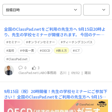
投稿日時
全国のClassPad.netをご利用の先生方へ 9月15日20時よ
り、先生の学校セミナーが開催されます。 今回のテーマ
は「OECD (経済協力開発機構)が示す、これからの“先生
セミナー
オンラインセミナー
ティーチングコンパス
のあり方” 〜ティーチング・コンパスから読み解く未来の
教育とICT〜」です。 “教える”という営みの本質を、見つ
高校
中高一貫
OECD
教え方
ICT
め直す
ClassPad.net
0
3
ClassPad.net LABO事務局 古川
|
09/02
|
雑談
9月15日（祝）20時開催！先生の学校セミナーにご参加下
さい！
全国のClassPad.netをご利用の先生方へ 9月15日
20時より、先生の学校セミナーが開催されます。今回のテ
ーマは「OECD (経済協力開発機構)が示す、これから