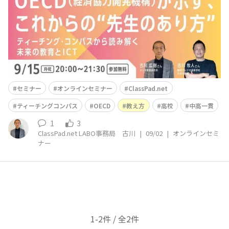
の“先生のあり方” 〜ティーチング・コンパスから読み解
く未来の教育とICT〜」です。“教える”という営みの本質
を、見つめ直
セミナー
オンラインセミナー
ClassPad.net
ティーチングコンパス
OECD
教え方
高校
中高一貫
1
3
ClassPad.net LABO事務局 古川
|
09/02
|
オンラインセミ
ナー
1-2件 / 全2件