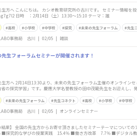
://fan.classpad.n
et/announcements/tivkbs3hasg7g7l2 日時 ：2月14日（土）13:30～15:10 テーマ：誰
高校
小学校
中学校
探究
未来の先生フォーラム
先生
et LABO事務局 古川
|
02/05
|
雑談
未来の先生フォーラムセミナーが開催されます！
利用の先生方へ 2月14日13:30より、未来の先生フォーラム主催のオンラ
内省の探究学習」です。慶應大学名誉教授の田中茂範先生をお迎えし、
未来の先生フォーラム
先生コネクト
高校
小学校
中学校
et LABO事務局 古川
|
02/05
|
オンラインセミナー
果をレポートします！ ■生
 ■探究的な学びの授業実践 15.4％ ■働き方改革 7.7％ ■デジタル教科