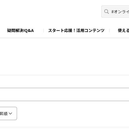
疑問解決!Q&A
スタート応援！活用コンテンツ
使える
イド
d.net TOPページ
規約
教科別授業活用例＋デジタルノート素材
コミュニティガイドライン
総合カタログ
ClassPad.net教師認定制度
ステップアップガイド
教師作成教材アッ
カシオ
昇順