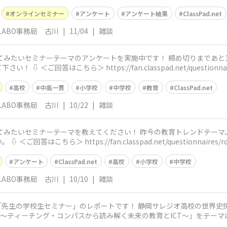
オンラインセミナー
アンケート
アンケート結果
ClassPad.net
et LABO事務局 古川
|
11/04
|
雑談
＜ご回答はこちら＞ https://fan.classpad.net/questionnaire
高校
中高一貫
小学校
中学校
教育
ClassPad.net
et LABO事務局 古川
|
10/22
|
雑談
はこちら＞ https://fan.classpad.net/questionnaires/rq8t
アンケート
ClassPad.net
高校
小学校
中学校
et LABO事務局 古川
|
10/10
|
雑談
～ティーチング・コンパスから読み解く未来の教育とICT～」をテー