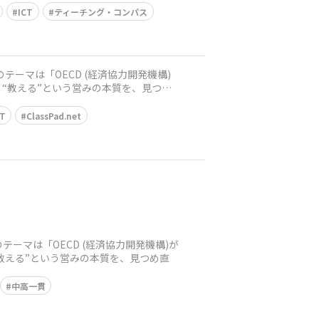
ICT
ティーチング・コンパス
 “教える”という営みの本質を、見つめ
CT
ClassPad.net
のテーマは「OECD (経済協力開発機構)が
“教える”という営みの本質を、見つめ直
中高一貫