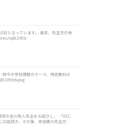
s/rq8t2i9tb
2i9tb6qlvg
マにお話頂き、その後、参加者の先生方と