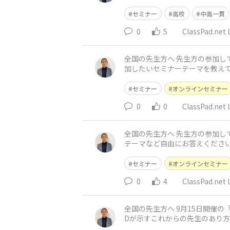
sPa
セミナー
高校
中高一貫
0
5
ClassPad.n
全国の先生方へ 先生方の参加してみたいセミナーテーマのアンケートを実施中です！ 締め切りまであと10日となっています。 是非、先生方の参
加したいセミナーテーマを教えて下さい！ ⇩ 
セミナー
オンラインセミナー
0
0
ClassPad.n
全国の先生方へ 先生方の参加してみたいセミナーテーマを教えてください！ 昨今の教育トレンドテーマ、昨今の学校課題のテーマ、特定教科の
テーマなど自由にお答えください。 ⇩ ＜ご回答
セミナー
オンラインセミナー
0
4
ClassPad.n
全国の先生方へ 9月15日開催の「先生の学校生セミナー」のレポートです！ 静岡サレジオ高校の世界史探究の吉川牧人先生をお招きし、 「OEC
Dが示すこれからの先生のあり方
一緒にインタラクティブなト