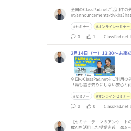
全国のClassPad.netご活用中の先生方へ こんにちは。 カシオ教育研究所の古川です。 セミナー情報を投稿致しました！ https
セミナー
オンラインセミナー
0
1
ClassPad.n
2月14日（土）13:30～
全国のClassPad.netをご
「誰も置き去りにしない安心と
できる環境の
セミナー
オンラインセミナー
0
0
ClassPad.n
【セミナーテーマのアンケートの結果】 全国の先生方からお寄せ頂きましたセミナーテーマについてのアンケート結
成AIを活用した授業実践 30.8％