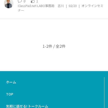
0
1
報収集・リテラシー・活用法と、生徒の主体性
ClassPad.net LABO事務局 古川
|
02/23
|
オンラインセミ
ナー
1-2件 / 全2件
ホーム
TOP
気軽に話せる! トークルーム