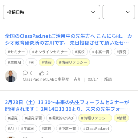
投稿日時
全国のClassPad.netご活用中の先生方へ こんにちは。 カ
シオ教育研究所の古川です。 先日投稿させて頂いたセミ
ナーの日程が近づいてきましたので、 再度、ご案内させ
セミナー
オンラインセミナー
高校
中高一貫
探究
て頂きます。 https://fan.classpad.net/announcement
s/b57k5tt3ynncak3x
生成AI
AI
情報
情報リテラシー
0
2
ClassPad.net LABO事務局 古川
|
03/17
|
雑談
3月28日（土）13:30～未来の先生フォーラムセミナーが
開催されます！
2月14日13:30より、未来の先生フォーラ
ム主催のオンラインセミナーが開催されます。今回のテー
探究
探究学習
探究的な学び
情報リテラシー
情報
マは「生成AI時代の探究学習と情報リテラシー」です。メ
ディア教育研究室代表理事・国際大学GLOCOM客員研究
AI
生成AI
高校
中高一貫
ClassPad.net
員の今度珠美先生をお迎えし、生成AI時代に求められる情