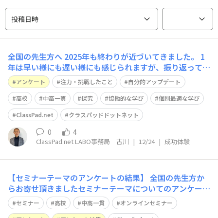
投稿日時
全国の先生方へ 2025年も終わりが近づいてきました。 1
年は早い様にも遅い様にも感じられますが、振り返ってみ
ると沢山の事があるものですよね。 そこで、2025年の授
アンケート
注力・挑戦したこと
自分的アップデート
業で「注力・挑戦したこと」や「自分的アップデート」を
教えて下さい！ 先生方からご投稿頂いた内容は、サービ
高校
中高一貫
探究
協働的な学び
個別最適な学び
ス開発・改善やセミナー・
ClassPad.net
クラスパッドドットネット
0
4
ClassPad.net LABO事務局 古川
|
12/24
|
成功体験
【セミナーテーマのアンケートの結果】 全国の先生方か
らお寄せ頂きましたセミナーテーマについてのアンケート
結果をレポートします！ ■生成AIを活用した授業実践 3
セミナー
高校
中高一貫
オンラインセミナー
0.8％ ■探究的な学びの授業実践 15.4％ ■働き方改革