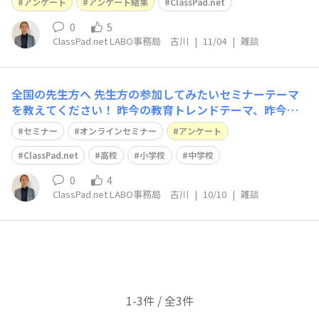
7.7％ ■デジタル教科書の活用 7.7％ ■AIを活用したCla
アンケート
アンケート結果
ClassPad.net
ssPa
0
5
ClassPad.net LABO事務局 古川
|
11/04
|
雑談
全国の先生方へ 先生方の参加してみたいセミナーテーマ
を教えてください！ 昨今の教育トレンドテーマ、昨今の
学校課題のテーマ、特定教科のテーマなど自由にお答えく
セミナー
オンラインセミナー
アンケート
ださい。 ⇩ ＜ご回答はこちら＞ https://fan.classpad.n
et/questionnaires/rq8t2i9tb6qlvg
ClassPad.net
高校
小学校
中学校
0
4
ClassPad.net LABO事務局 古川
|
10/10
|
雑談
1-3件 / 全3件