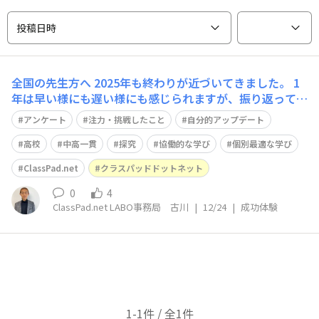
投稿日時
全国の先生方へ 2025年も終わりが近づいてきました。 1
年は早い様にも遅い様にも感じられますが、振り返ってみ
ると沢山の事があるものですよね。 そこで、2025年の授
アンケート
注力・挑戦したこと
自分的アップデート
業で「注力・挑戦したこと」や「自分的アップデート」を
教えて下さい！ 先生方からご投稿頂いた内容は、サービ
高校
中高一貫
探究
協働的な学び
個別最適な学び
ス開発・改善やセミナー・
ClassPad.net
クラスパッドドットネット
0
4
ClassPad.net LABO事務局 古川
|
12/24
|
成功体験
1-1件 / 全1件