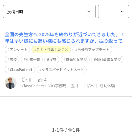
投稿日時
全国の先生方へ 2025年も終わりが近づいてきました。 1
年は早い様にも遅い様にも感じられますが、振り返ってみ
ると沢山の事があるものですよね。 そこで、2025年の授
アンケート
注力・挑戦したこと
自分的アップデート
業で「注力・挑戦したこと」や「自分的アップデート」を
教えて下さい！ 先生方からご投稿頂いた内容は、サービ
高校
中高一貫
探究
協働的な学び
個別最適な学び
ス開発・改善やセミナー・
ClassPad.net
クラスパッドドットネット
0
4
ClassPad.net LABO事務局 古川
|
12/24
|
成功体験
1-1件 / 全1件